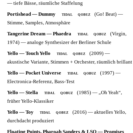
— tiefe Bässe, räumliche Staffelung
Portishead — Dummy
(Go! Beat) —
TIDAL
QOBUZ
Stimme, Samples, Atmosphäre
Tangerine Dream — Phaedra
(Virgin,
TIDAL
QOBUZ
1974) — analoge Synthesizer der Berliner Schule
Yello — Touch Yello
(2009) —
TIDAL
QOBUZ
akustische Variante, Stimmen + Orchester, räumlich brillant
Yello — Pocket Universe
(1997) —
TIDAL
QOBUZ
Electronica-Referenz, Bass-Test
Yello — Stella
(1985) — „Oh Yeah“,
TIDAL
QOBUZ
früher Yello-Klassiker
Yello — Toy
(2016) — aktuelles Yello,
TIDAL
QOBUZ
durchdacht produziert
Floating Points, Pharoah Sanders & LSO — Promises