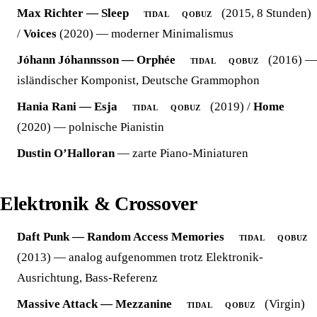
Max Richter — Sleep
(2015, 8 Stunden)
TIDAL
QOBUZ
/
Voices
(2020) — moderner Minimalismus
Jóhann Jóhannsson — Orphée
(2016) —
TIDAL
QOBUZ
isländischer Komponist, Deutsche Grammophon
Hania Rani — Esja
(2019) /
Home
TIDAL
QOBUZ
(2020) — polnische Pianistin
Dustin O’Halloran
— zarte Piano-Miniaturen
Elektronik & Crossover
Daft Punk — Random Access Memories
TIDAL
QOBUZ
(2013) — analog aufgenommen trotz Elektronik-
Ausrichtung, Bass-Referenz
Massive Attack — Mezzanine
(Virgin)
TIDAL
QOBUZ