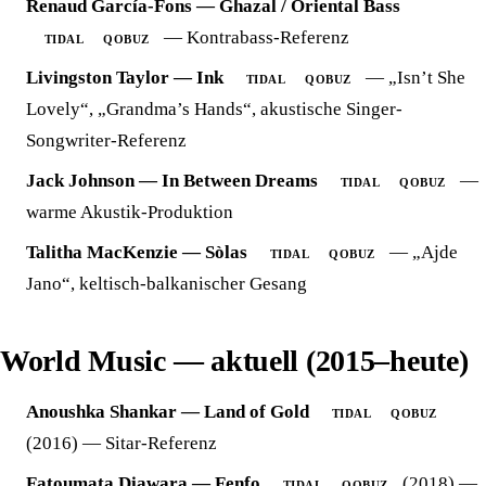
Renaud García-Fons — Ghazal / Oriental Bass
— Kontrabass-Referenz
TIDAL
QOBUZ
Livingston Taylor — Ink
— „Isn’t She
TIDAL
QOBUZ
Lovely“, „Grandma’s Hands“, akustische Singer-
Songwriter-Referenz
Jack Johnson — In Between Dreams
—
TIDAL
QOBUZ
warme Akustik-Produktion
Talitha MacKenzie — Sòlas
— „Ajde
TIDAL
QOBUZ
Jano“, keltisch-balkanischer Gesang
World Music — aktuell (2015–heute)
Anoushka Shankar — Land of Gold
TIDAL
QOBUZ
(2016) — Sitar-Referenz
Fatoumata Diawara — Fenfo
(2018) —
TIDAL
QOBUZ