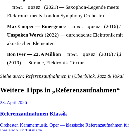
(2021) — Saxophon-Legende meets
TIDAL
QOBUZ
Elektronik meets London Symphony Orchestra
Max Cooper — Emergence
(2016) /
TIDAL
QOBUZ
Unspoken Words
(2022) — durchdachte Elektronik mit
akustischen Elementen
Bon Iver — 22, A Million
(2016) /
i,i
TIDAL
QOBUZ
(2019) — Stimme, Elektronik, Textur
Siehe auch:
Referenzaufnahmen im Überblick
,
Jazz & Vokal
Weitere Tipps in „Referenzaufnahmen“
23. April 2026
Referenzaufnahmen Klassik
Orchester, Kammermusik, Oper — klassische Referenzaufnahmen für
Ihre High-End-Anlage.