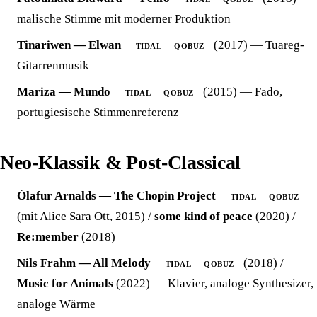
malische Stimme mit moderner Produktion
Tinariwen — Elwan
(2017) — Tuareg-
TIDAL
QOBUZ
Gitarrenmusik
Mariza — Mundo
(2015) — Fado,
TIDAL
QOBUZ
portugiesische Stimmenreferenz
Neo-Klassik & Post-Classical
Ólafur Arnalds — The Chopin Project
TIDAL
QOBUZ
(mit Alice Sara Ott, 2015) /
some kind of peace
(2020) /
Re:member
(2018)
Nils Frahm — All Melody
(2018) /
TIDAL
QOBUZ
Music for Animals
(2022) — Klavier, analoge Synthesizer,
analoge Wärme