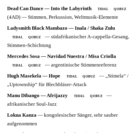
Dead Can Dance — Into the Labyrinth
TIDAL
QOBUZ
(4AD) — Stimmen, Perkussion, Weltmusik-Elemente
Ladysmith Black Mambazo — Inala / Shaka Zulu
— südafrikanischer A-cappella-Gesang,
TIDAL
QOBUZ
Stimmen-Schichtung
Mercedes Sosa — Navidad Nuestra / Misa Criolla
— argentinische Stimmenreferenz
TIDAL
QOBUZ
Hugh Masekela — Hope
— „Stimela“ /
TIDAL
QOBUZ
„Uptownship“ für Blechbläser-Attack
Manu Dibango — Afrijazzy
—
TIDAL
QOBUZ
afrikanischer Soul-Jazz
Lokua Kanza
— kongolesischer Sänger, sehr sauber
aufgenommen